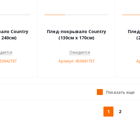
ало Country
Плед-покрывало Country
Плед
 240см)
(130см х 170см)
(
дается
Ожидается
450942TET
Артикул: 450941TET
А
Показать еще
1
2