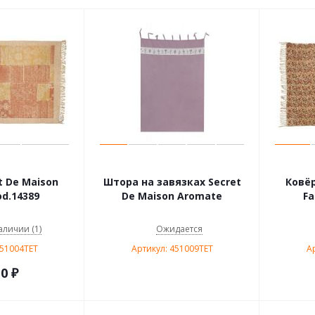
t De Maison
Штора на завязках Secret
Ковёр
d.14389
De Maison Aromate
Fa
аличии (1)
Ожидается
451004TET
Артикул: 451009TET
А
10
₽