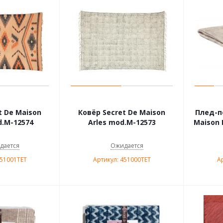
t De Maison
Ковёр Secret De Maison
Плед-п
.M-12574
Arles mod.M-12573
Maison 
дается
Ожидается
451001TET
Артикул: 451000TET
А