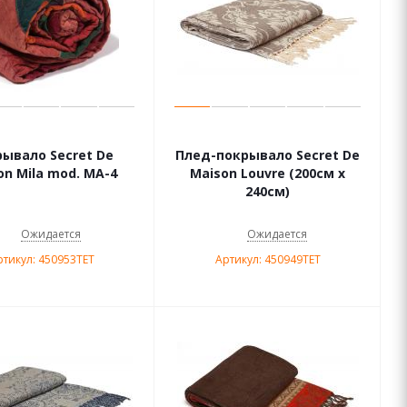
ывало Secret De
Плед-покрывало Secret De
on Mila mod. MA-4
Maison Louvre (200см х
240см)
Ожидается
Ожидается
ртикул: 450953TET
Артикул: 450949TET