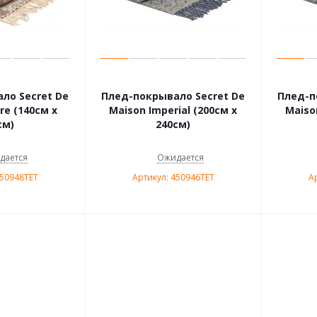
ло Secret De
Плед-покрывало Secret De
Плед-п
re (140см х
Maison Imperial (200см х
Maiso
см)
240см)
дается
Ожидается
450948TET
Артикул: 450946TET
А