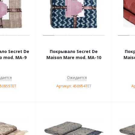
ло Secret De
Покрывало Secret De
Покр
o mod. MA-9
Maison Mare mod. МА-10
Mais
дается
Ожидается
450955TET
Артикул: 450954TET
А